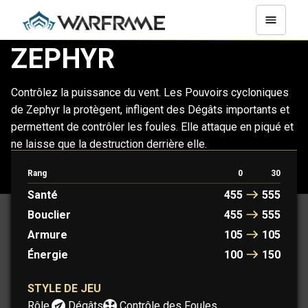
ZEPHYR
Contrôlez la puissance du vent. Les Pouvoirs cycloniques
de Zephyr la protègent, infligent des Dégâts importants et
permettent de contrôler les foules. Elle attaque en piqué et
ne laisse que la destruction derrière elle.
Rang
0
30
ZEPHYR
ZEPHYR PRIME
Santé
455
555
Bouclier
455
555
Armure
105
105
Énergie
100
150
STYLE DE JEU
Rôle :
Dégâts
Contrôle des Foules