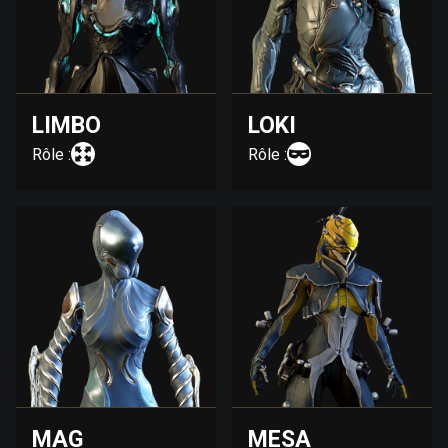
LIMBO
LOKI
Rôle :
Rôle :
MAG
MESA