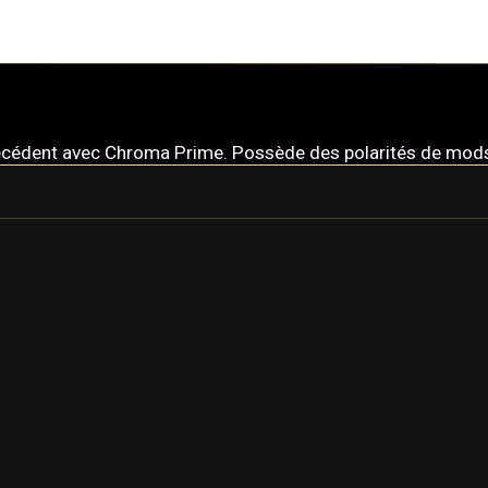
récédent avec Chroma Prime. Possède des polarités de mods 
CHROMA
CHROMA PRIME