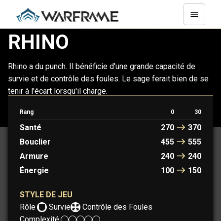
RHINO
Rhino a du punch. Il bénéficie d'une grande capacité de
survie et de contrôle des foules. Le sage ferait bien de se
tenir à l'écart lorsqu'il charge.
Rang
0
30
RHINO
RHINO PRIME
Santé
270
370
Bouclier
455
555
Armure
240
240
Énergie
100
150
STYLE DE JEU
Rôle :
Survie
Contrôle des Foules
Complexité :