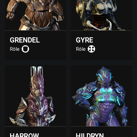
GRENDEL
GYRE
Rôle :
Rôle :
HARROW
HILDRYN