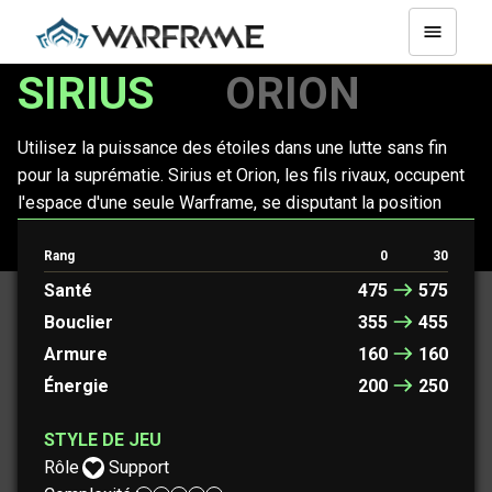
SIRIUS
ORION
Utilisez la puissance des étoiles dans une lutte sans fin
pour la suprématie. Sirius et Orion, les fils rivaux, occupent
l'espace d'une seule Warframe, se disputant la position
idéale pour déchaîner une destruction cosmique sur leurs
ennemis.
Rang
0
30
Santé
475
575
Bouclier
355
455
Armure
160
160
Énergie
200
250
STYLE DE JEU
Rôle :
Support