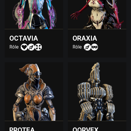
OCTAVIA
ORAXIA
Rôle :
Rôle :
PROTEA
QORVEX