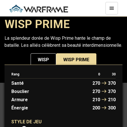
WISP PRIME
La splendeur dorée de Wisp Prime hante le champ de
bataille. Les alliés célèbrent sa beauté interdimensionnelle.
WISP
WISP PRIME
Rang
0
30
PROTOFRAME : MARIE
Santé
270
370
Bouclier
270
370
Armure
210
210
Énergie
200
300
STYLE DE JEU