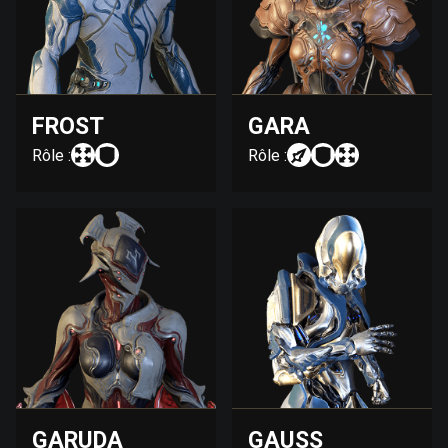
FROST
GARA
Rôle :
Rôle :
GARUDA
GAUSS