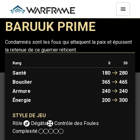
BARUUK PRIME
Condamnés sont les fous qui attaquent la paix et épuisent
la retenue de ce guerrier réticent.
Rang
0
30
BARUUK
BARUUK PRIME
Santé
180
280
Bouclier
365
465
Armure
240
240
Énergie
200
300
STYLE DE JEU
Rôle :
Dégâts
Contrôle des Foules
Complexité :