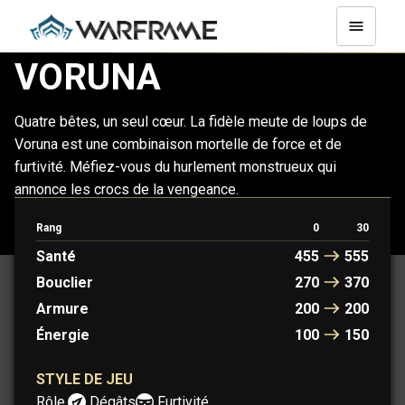
VORUNA
Quatre bêtes, un seul cœur. La fidèle meute de loups de
Voruna est une combinaison mortelle de force et de
furtivité. Méfiez-vous du hurlement monstrueux qui
annonce les crocs de la vengeance.
Rang
0
30
VORUNA
VORUNA PRIME
Santé
455
555
Bouclier
270
370
Armure
200
200
Énergie
100
150
STYLE DE JEU
Rôle :
Dégâts
Furtivité