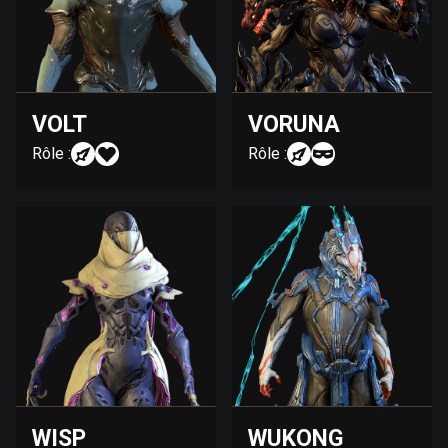
VOLT
VORUNA
Rôle :
Rôle :
WISP
WUKONG