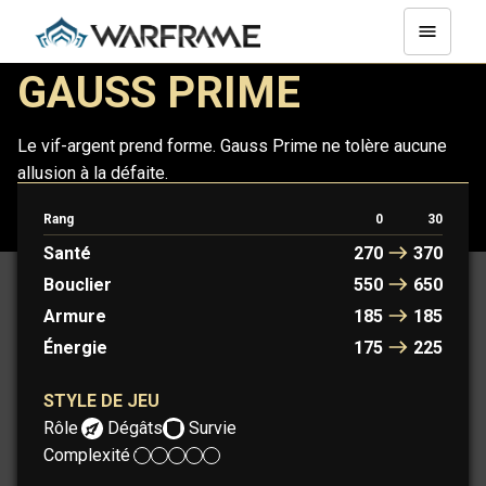
GAUSS PRIME
Le vif-argent prend forme. Gauss Prime ne tolère aucune
allusion à la défaite.
Rang
0
30
GAUSS
GAUSS PRIME
Santé
270
370
Bouclier
550
650
Armure
185
185
Énergie
175
225
STYLE DE JEU
Rôle :
Dégâts
Survie
Complexité :