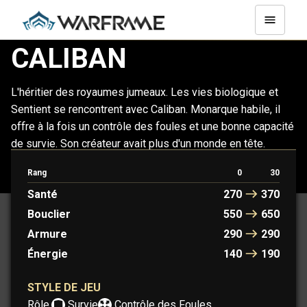
CALIBAN
L'héritier des royaumes jumeaux. Les vies biologique et
Sentient se rencontrent avec Caliban. Monarque habile, il
offre à la fois un contrôle des foules et une bonne capacité
de survie. Son créateur avait plus d'un monde en tête.
Rang
0
30
CALIBAN
CALIBAN PRIME
Santé
270
370
Bouclier
550
650
Armure
290
290
Énergie
140
190
STYLE DE JEU
Rôle :
Survie
Contrôle des Foules