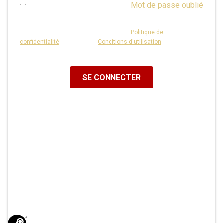
Mot de passe oublié
Se souvenir de moi
Ce site est protégé par reCAPTCHA et la
Politique de
confidentialité
ainsi que les
Conditions d'utilisation
de Google
s'appliquent.
Ou connectez-vous
avec