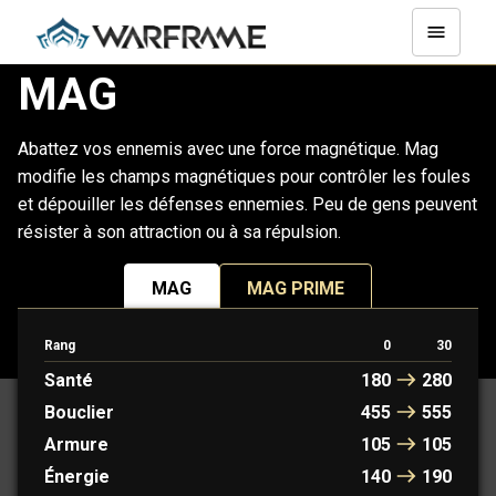
MAG
Abattez vos ennemis avec une force magnétique. Mag
modifie les champs magnétiques pour contrôler les foules
et dépouiller les défenses ennemies. Peu de gens peuvent
résister à son attraction ou à sa répulsion.
MAG
MAG PRIME
Rang
0
30
PROTOFRAME : AOI
Santé
180
280
Bouclier
455
555
Armure
105
105
Énergie
140
190