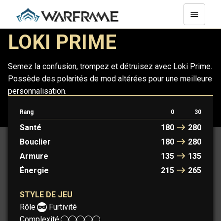
LOKI PRIME
Semez la confusion, trompez et détruisez avec Loki Prime.
Possède des polarités de mod altérées pour une meilleure
personnalisation.
Rang
0
30
LOKI
LOKI PRIME
Santé
180
280
Bouclier
180
280
Armure
135
135
Énergie
215
265
STYLE DE JEU
Rôle :
Furtivité
Complexité :