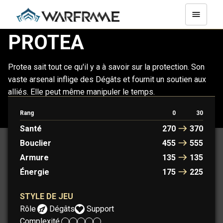
PROTEA
Protea sait tout ce qu'il y a à savoir sur la protection. Son
vaste arsenal inflige des Dégâts et fournit un soutien aux
alliés. Elle peut même manipuler le temps.
Rang
0
30
PROTEA
PROTEA PRIME
Santé
270
370
Bouclier
455
555
Armure
135
135
Énergie
175
225
STYLE DE JEU
Rôle :
Dégâts
Support
Complexité :