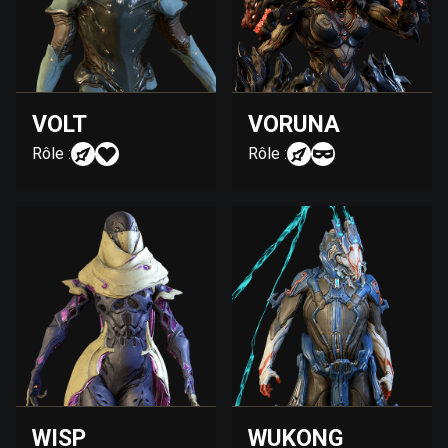
VOLT
VORUNA
Rôle :
Rôle :
WISP
WUKONG