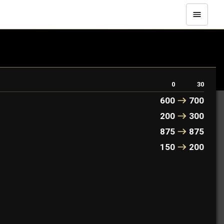
de Creuset donne à Qorvex une grande capacité de survie
0
30
600
700
200
300
875
875
150
200