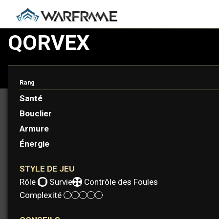
QORVEX
Albrecht Entrati a conçu Qorvex pour protéger un Opérat
via le contrôle des foules.
Rang
Santé
Bouclier
Armure
Énergie
STYLE DE JEU
Rôle :
Survie
Contrôle des Foules
Complexité :