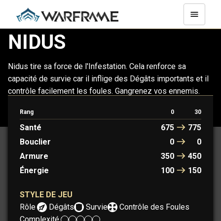
NIDUS
Nidus tire sa force de l'Infestation. Cela renforce sa
capacité de survie car il inflige des Dégâts importants et il
contrôle facilement les foules. Gangrenez vos ennemis.
Rang
0
30
NIDUS
NIDUS PRIME
Santé
675
775
Bouclier
0
0
Armure
350
450
Énergie
100
150
STYLE DE JEU
Rôle :
Dégâts
Survie
Contrôle des Foules
Complexité :