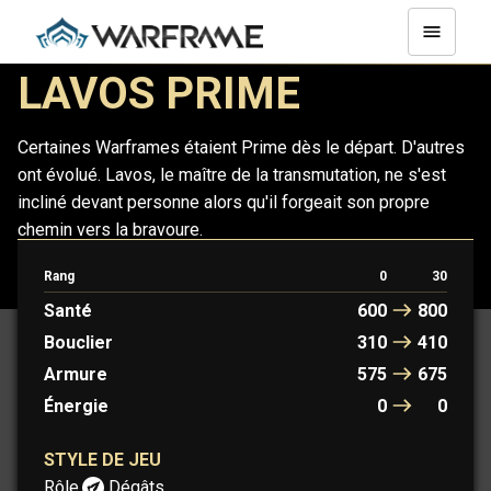
LAVOS PRIME
Certaines Warframes étaient Prime dès le départ. D'autres
ont évolué. Lavos, le maître de la transmutation, ne s'est
incliné devant personne alors qu'il forgeait son propre
chemin vers la bravoure.
Rang
0
30
LAVOS
LAVOS PRIME
Santé
600
800
Bouclier
310
410
Armure
575
675
Énergie
0
0
STYLE DE JEU
Rôle :
Dégâts