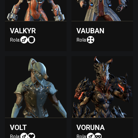
VALKYR
VAUBAN
Rola:
Rola:
VOLT
VORUNA
Rola:
Rola: