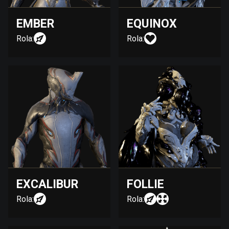
EMBER
EQUINOX
Rola:
Rola:
EXCALIBUR
FOLLIE
Rola:
Rola: