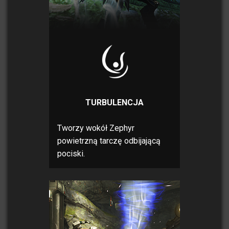
TURBULENCJA
Tworzy wokół Zephyr
powietrzną tarczę odbijającą
pociski.