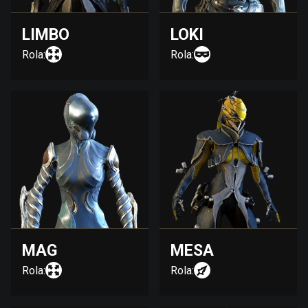
LIMBO
LOKI
Rola:
Rola:
MAG
MESA
Rola:
Rola: