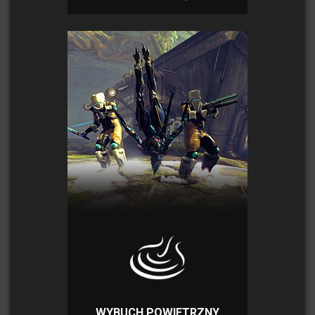
WYBUCH POWIETRZNY