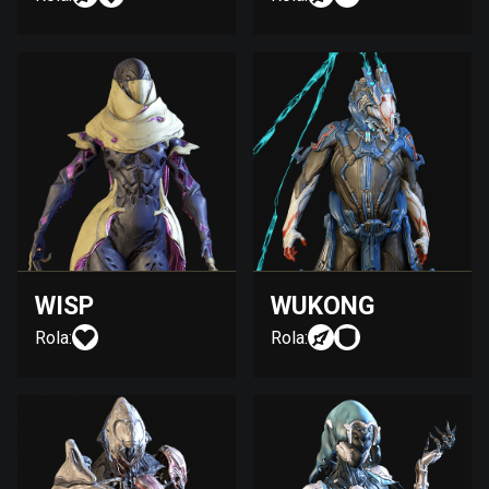
WISP
WUKONG
Rola:
Rola: