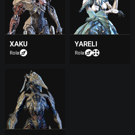
XAKU
YARELI
Rola:
Rola: