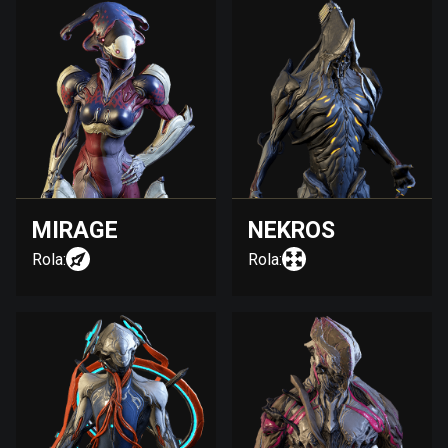
MIRAGE
NEKROS
Rola:
Rola: