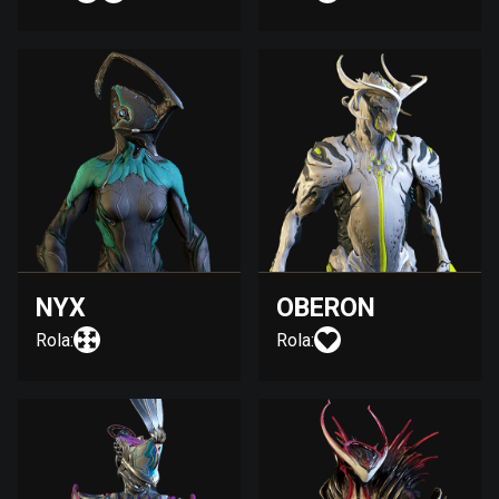
NYX
OBERON
Rola:
Rola: