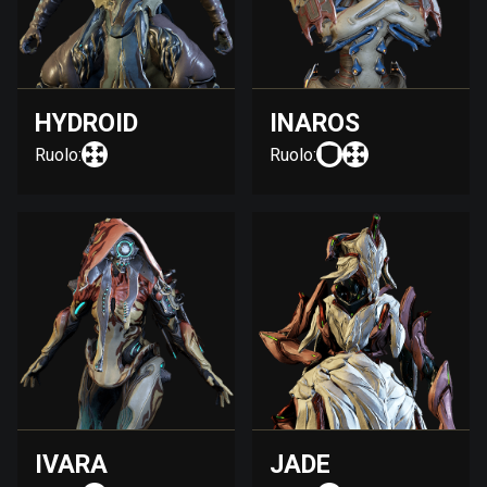
HYDROID
INAROS
Ruolo:
Ruolo:
IVARA
JADE