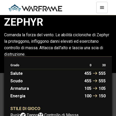
ZEPHYR
Comanda la forza del vento. Le abilità cicloniche di Zephyr
la proteggono, infliggono danni elevati ed esercitano
controllo di massa. Attacca dall'alto e lascia una scia di
distruzione.
Grado
0
30
ZEPHYR
ZEPHYR PRIME
Salute
455
555
Scudo
455
555
Armatura
105
105
Energia
100
150
STILE DI GIOCO
Ruolo:
Danno
Controllo di Massa