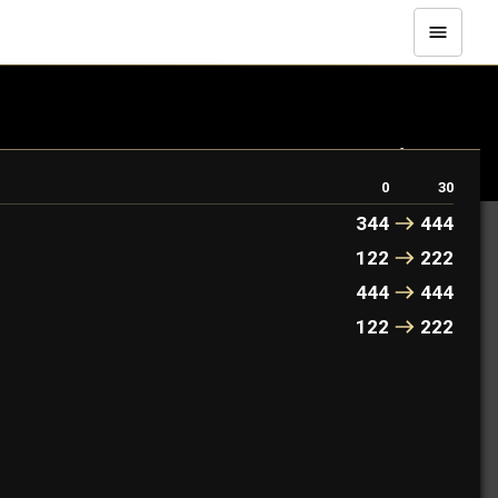
ur les vertueux, elle est un oracle. Pour les malfaisants,
0
30
344
444
122
222
444
444
122
222