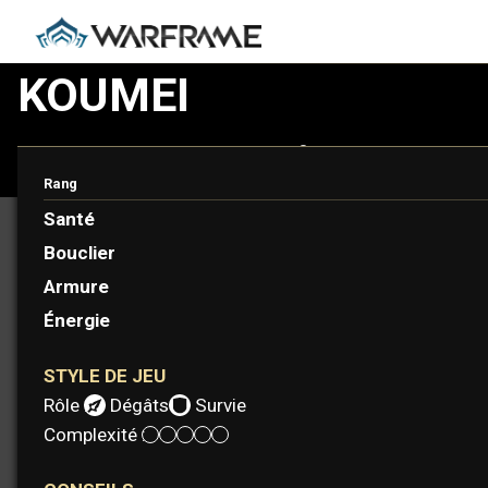
KOUMEI
Tentez votre chance avec la jeune fille aux dés. Koumei tis
un jeu de hasard périlleux.
Rang
Santé
Bouclier
Armure
Énergie
STYLE DE JEU
Rôle :
Dégâts
Survie
Complexité :