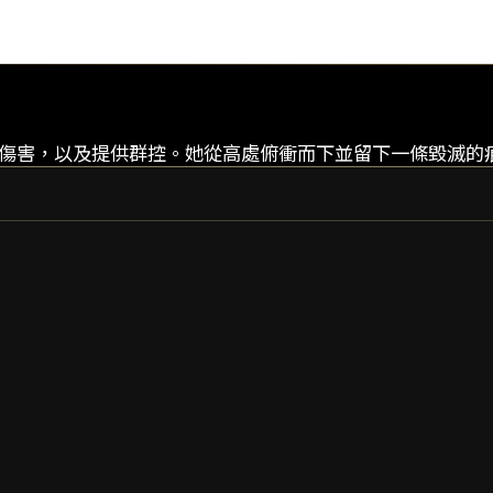
成高傷害，以及提供群控。她從高處俯衝而下並留下一條毀滅的
ZEPHYR
ZEPHYR PRIME