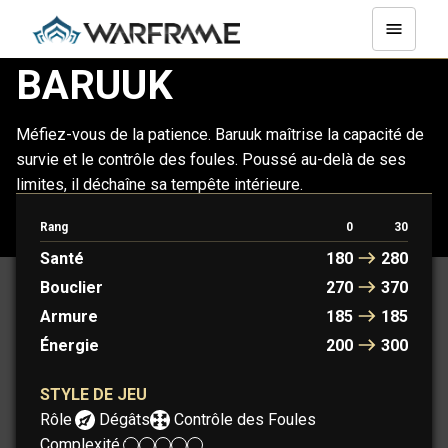
BARUUK
Méfiez-vous de la patience. Baruuk maîtrise la capacité de
survie et le contrôle des foules. Poussé au-delà de ses
limites, il déchaîne sa tempête intérieure.
Rang
0
30
BARUUK
BARUUK PRIME
Santé
180
280
Bouclier
270
370
Armure
185
185
Énergie
200
300
STYLE DE JEU
Rôle :
Dégâts
Contrôle des Foules
Complexité :