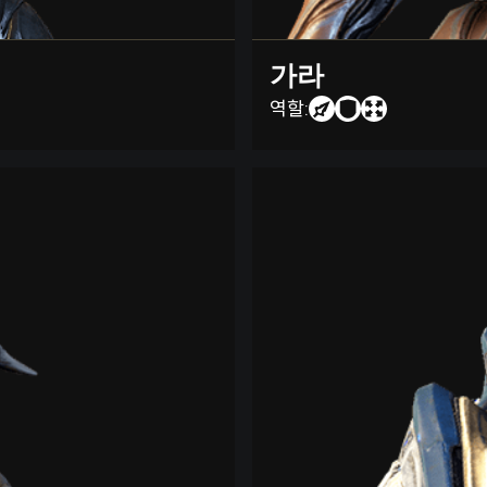
가라
역할: