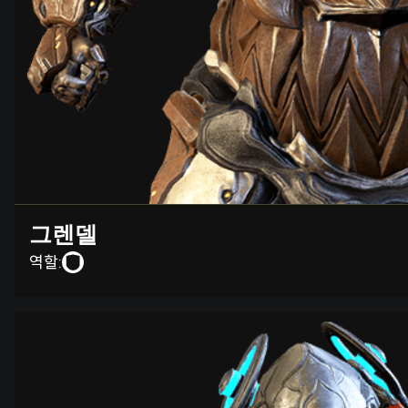
그렌델
역할: