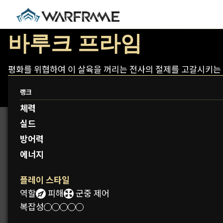
바루크 프라임
평화를 위협하여 이 살육을 꺼리는 전사의 절제를 고갈시키는 
랭크
체력
실드
방어력
에너지
플레이 스타일
역할:
피해
군중 제어
복잡성: