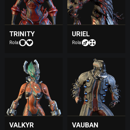
TRINITY
URIEL
Rola:
Rola:
VALKYR
VAUBAN