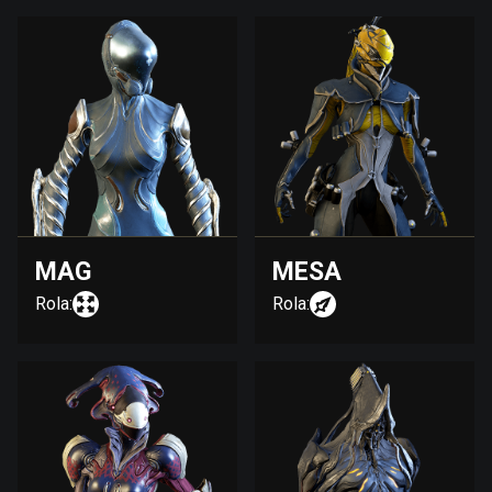
MAG
MESA
Rola:
Rola: