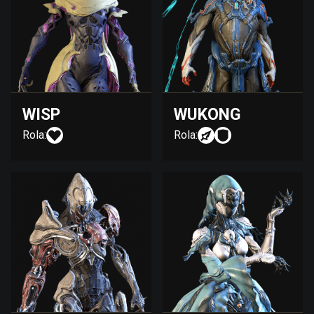
WISP
WUKONG
Rola:
Rola: