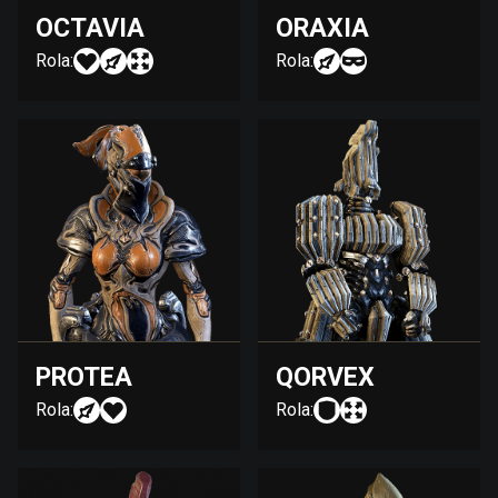
OCTAVIA
ORAXIA
Rola:
Rola:
PROTEA
QORVEX
Rola:
Rola: