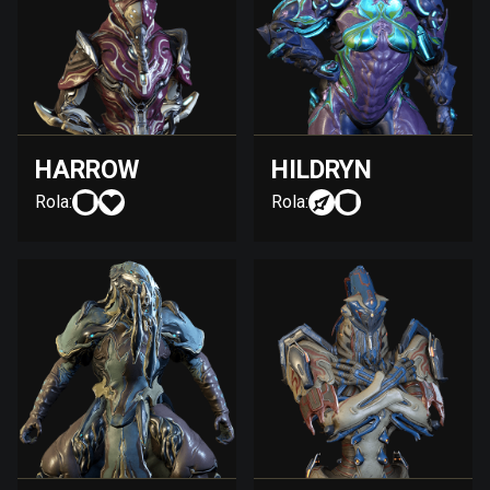
HARROW
HILDRYN
Rola:
Rola: