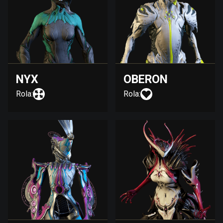
NYX
OBERON
Rola:
Rola: