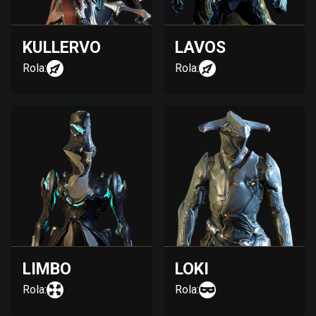
KULLERVO
LAVOS
Rola:
Rola:
LIMBO
LOKI
Rola:
Rola: