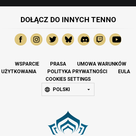
DOŁĄCZ DO INNYCH TENNO
WSPARCIE
PRASA
UMOWA WARUNKÓW
UŻYTKOWANIA
POLITYKA PRYWATNOŚCI
EULA
COOKIES SETTINGS
POLSKI