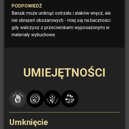
PODPOWIEDŹ
Baruuk może uniknąć ostrzału i ataków wręcz, ale
nie obrażeń obszarowych - miej się na baczności
gdy walczysz z przeciwnikami wyposażonymi w
materiały wybuchowe.
UMIEJĘTNOŚCI
Umknięcie