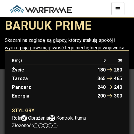
BARUUK PRIME
Skazani na zagładę są głupcy, którzy atakują spokój i
wyczerpują powściągliwość tego niechętnego wojownika.
Ranga
0
30
BARUUK
BARUUK PRIME
Życie
180
280
Tarcza
365
465
Pancerz
240
240
Energia
200
300
STYL GRY
Rola:
Obrażenia
Kontrola tłumu
Złożoność: