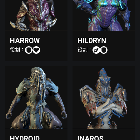
HARROW
HILDRYN
役割：
役割：
HYDROID
INAROS