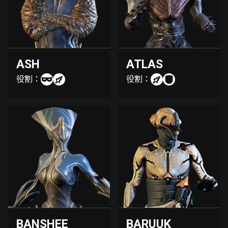
ASH
ATLAS
役割：
役割：
BANSHEE
BARUUK