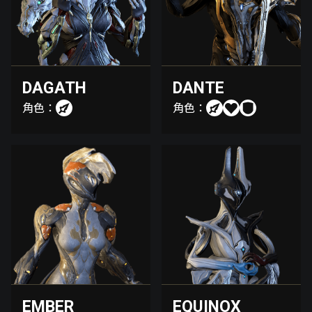
DAGATH
DANTE
角色：
角色：
EMBER
EQUINOX