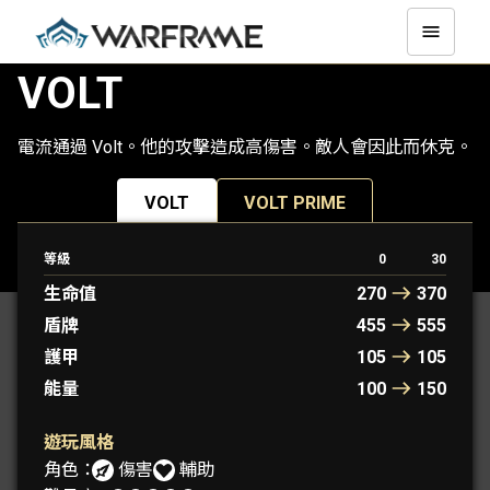
VOLT
電流通過 Volt。他的攻擊造成高傷害。敵人會因此而休克。
VOLT
VOLT PRIME
等級
0
30
原型 WARFRAME： 阿米爾
生命值
270
370
盾牌
455
555
護甲
105
105
能量
100
150
遊玩風格
角色：
傷害
輔助