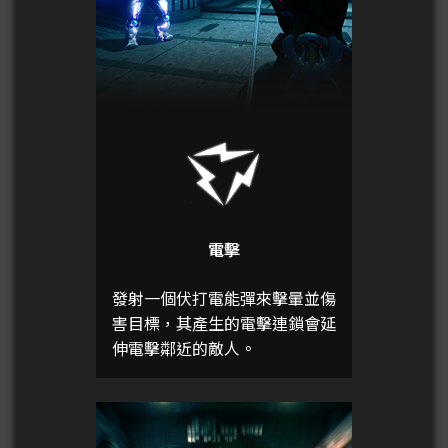
電擊
發射一個伏打電能彈來擊暈並傷
害目標，其產生的電擊連鎖會延
伸電擊鄰近的敵人。