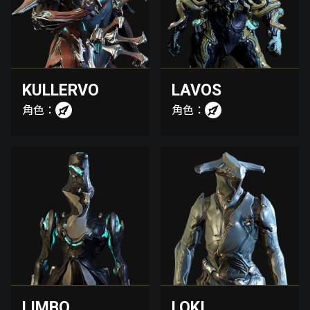
KULLERVO
LAVOS
角色：
角色：
LIMBO
LOKI