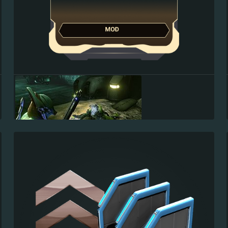
步槍 MOD
分裂膛室