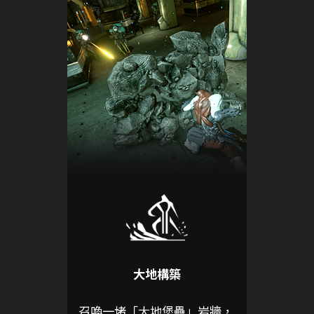
大地構築
召喚一堵「大地堡壘」岩牆，