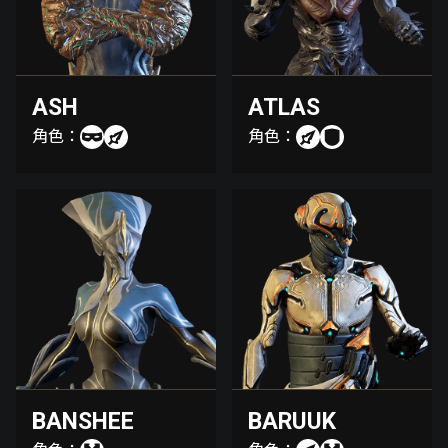
ASH
ATLAS
角色：
角色：
BANSHEE
BARUUK