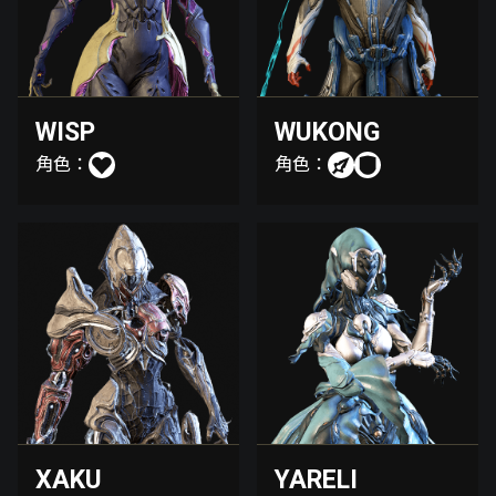
WISP
WUKONG
角色：
角色：
XAKU
YARELI