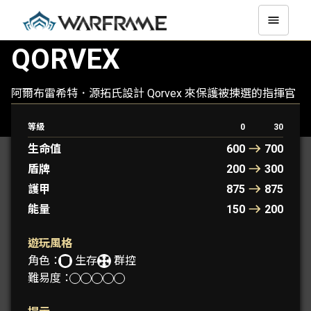
QORVEX
阿爾布雷希特．源拓氏設計 Qorvex 來保護被揀選的指揮官
免於受到他的實驗室裡的獨特災害。Qorvex 展現出高超群
控能力的同時，坩堝核心也賦予了 Qorvex 高生存能力。
等級
0
30
生命值
600
700
盾牌
200
300
護甲
875
875
能量
150
200
遊玩風格
角色：
生存
群控
難易度：