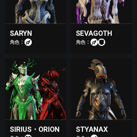
SARYN
SEVAGOTH
角色：
角色：
SIRIUS・ORION
STYANAX