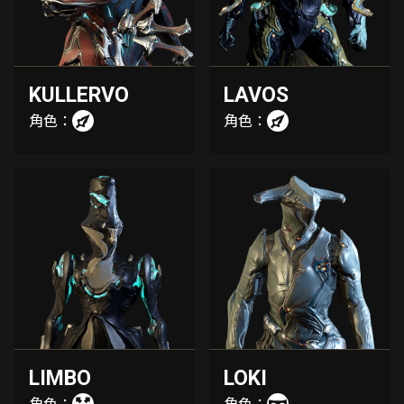
KULLERVO
LAVOS
角色：
角色：
LIMBO
LOKI