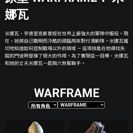
娜瓦
米娜瓦・亨德里克斯曾經在世界上最強大的軍隊中服役。現
在，她將自己聰明而冷酷的頭腦用來對付清剿隊。米娜瓦確
切地知道如何控制戰場以外的領域 — 這項技能在她尋找失
蹤的門徒時發揮了很大的作用。為了實現這一目標，米娜瓦
和她的丈夫米娜瓦一起與六煞幫聯手。
WARFRAME