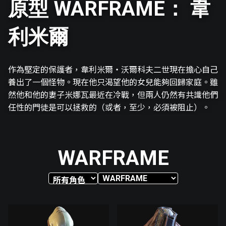
原型 WARFRAME： 韋
利米爾
作為堅定的保護者，韋利米爾・沃爾科夫二世現在擔心自己
養出了一個怪物。現在他只渴望他的女兒能夠回歸家庭。雖
然他和他的妻子米娜瓦最近在冷戰，但兩人仍然有共識他們
任性的門徒是可以拯救的（或者，至少，必須被阻止）。
WARFRAME