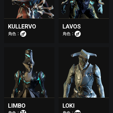
KULLERVO
LAVOS
角色：
角色：
LIMBO
LOKI