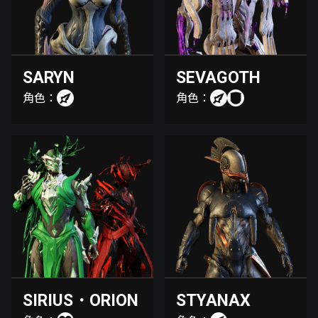
SARYN
SEVAGOTH
角色：
角色：
SIRIUS・ORION
STYANAX