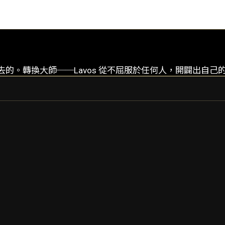
是晉陞上去的。轉換大師──Lavos 從不屈服於任何人，開闢出自
LAVOS
LAVOS PRIME