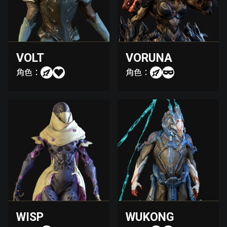
VOLT
VORUNA
角色：
角色：
WISP
WUKONG