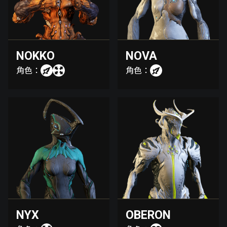
NOKKO
NOVA
角色：
角色：
NYX
OBERON