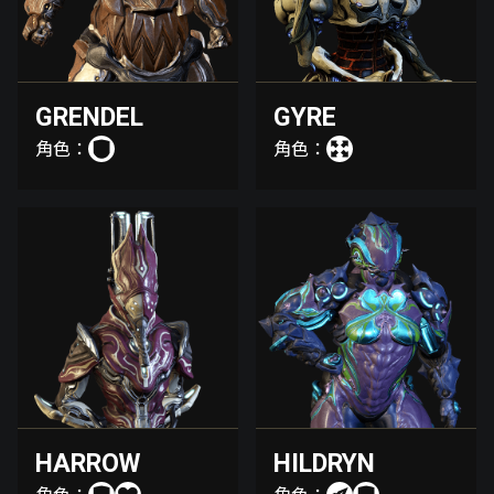
GRENDEL
GYRE
角色：
角色：
HARROW
HILDRYN