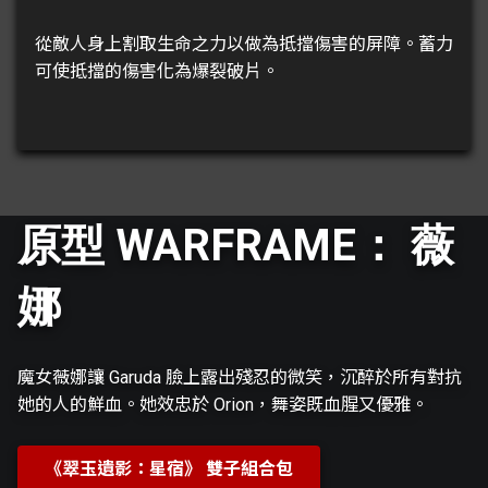
從敵人身上割取生命之力以做為抵擋傷害的屏障。蓄力
可使抵擋的傷害化為爆裂破片。
原型 WARFRAME： 薇
娜
魔女薇娜讓 Garuda 臉上露出殘忍的微笑，沉醉於所有對抗
她的人的鮮血。她效忠於 Orion，舞姿既血腥又優雅。
《翠玉遺影：星宿》 雙子組合包