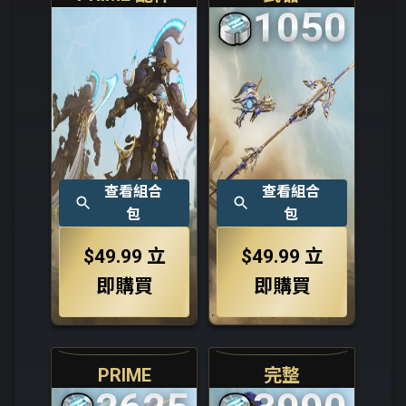
1050
查看組合
查看組合
包
包
$49.99
立
$49.99
立
即購買
即購買
PRIME
完整