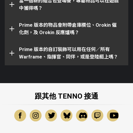
Access 及 Prime Resurgence 計劃。你或許可能會發
當一個新的組合包登場後，專屬物品可以在遊戲
所有墜飾都可以使用在任何近戰武器，不過無法
現它們在計劃內輪換，然而它們無法在遊戲內獲取。
中獲得嗎？
使用在遠射武器。
所有庫娃護甲都可以使用在所有庫娃，不過無法
Prime 版本的物品會附帶倉庫欄位、Orokin 催
使用在其他同伴，比如庫狛或守護。
以及更多精彩內容！
化劑，及 Orokin 反應爐嗎？
所有 Liset 外觀都可以使用在你的 Liset，不過
無法使用在其它登陸艇，比如 Mantis、
Prime 版本的自訂裝飾可以用在任何／所有
Scimitar，或是 Xiphos。
Warframe、指揮官、同伴，或是登陸艇上嗎？
跟其他 TENNO 接通