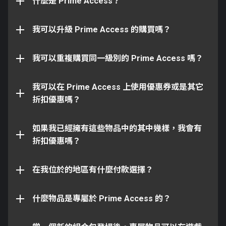
有最新的 Prime Warframe 以及 Prime 裝備。
什麼是 Prime Access？
神勇 & 衡鋒 Prime 裝飾物
請留意：從一個級別的組合包升級至更高級別的組合包
不行，您不能重複購買同一級別的 Prime Access。您
90 天經驗加成
時您將會收到兩者之間的白金差額。
我可以升級 Prime Access 的購買嗎？
可以升級您的 Prime Access 級別，但是不能重複購買
90 天資源數量加成
相同級別的 Prime Access。每一個 Prime Access 級
除非有特別指定，所有自訂裝飾都可以與遊戲內的任何
別您只能購買一次。
我可以重複購買同一級別的 Prime Access 嗎？
慣常實物搭配使用，比如：
非專屬於該計劃的物品且可以在遊戲內找到的物品包
含：
所有 Warframe 護甲、披飾、紋章等等，都可以
不可以，Prime Access 是有其獨特價值的計劃而其它
我可以在 Prime Access 上使用優惠券或是其它
使用在任何 Warframe 上。
促銷或優惠券將不適用。
折扣優惠嗎？
Styanax Prime
所有墜飾都可以使用在任何近戰武器上。
阿凡提 Prime
所有指揮官護甲及指揮官配件都可以使用在任何
如果我已經擁有這些物品中的其中幾樣，我會有
厄索戴 Prime
指揮官上。
物品無法被替換、打折，或是轉讓。
折扣優惠嗎？
（部件可透過遊戲內的遺物取得並鑄造）
所有庫娃護甲都可以使用在任何庫娃上。
根據您的所在區域，您會有不同的付款選擇。這些選項
也同樣出現在「購買白金」的頁面。
在我位於的地區有什麼付款選擇？
白金
然而，自訂裝飾不適用於任何非慣常實物上，比如：
（可在遊戲內商店購得）
什麼物品是專屬於 Prime Access 的？
所有 Warframe 護甲都可以使用在所有
不可以。Prime Access 中的專屬物品僅專屬於 Prime
Warframe，不過無法使用在指揮官。