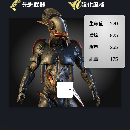
先進武器
強化風格
生命值
270
盾牌
825
護甲
265
能量
175