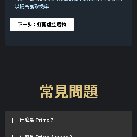
以提高獲取機率
下一步：打開虛空遺物
可以，您可以透過以下方式升級：
武器 組合包升級至 Prime 組合包
武器 組合包升級至 完整 組合包
Prime 版本的 Warframe、武器、守護，又或是配件原
Prime Access 計劃提供獲取以下物品的專屬管道：
常見問題
封呈現了 Orokin 紀元巔峰時期的技術。相較非 Prime
武器 組合包以及 Styanax Prime 配件包升級至
版本的 Warframe，Prime 版本的 Warframe 通常都會
完整 組合包
專屬的 Styanax Prime 浮印
帶有額外的極化欄位，Prime 版本的武器相較一般版本
Prime 組合包升級至 完整 組合包
Prime Access 是一個交替輪換計劃，它以組合包的形
蘭織 Prime 披飾
的武器都誇耀著優越的效能或是其它方面的優勢。因極
式囊括了在 Warframe.com 上可購買的最新 Prime
Prime 組合包以及 Styanax Prime 配件包升級至
達銳 Prime 肩甲
為罕見，Prime 技術在整個始源星系中都被高度索求。
什麼是 Prime？
Warframe、Prime 裝備，折扣白金以及其它限定版物
完整 組合包
達銳 Prime 胸甲
品。Prime Access 不需要花費時間建造就可以立即享
Styanax Prime 配件包升級至 完整 組合包
達銳 Prime 腿甲