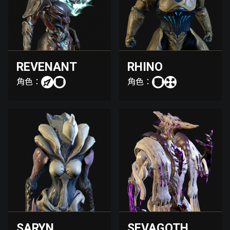
REVENANT
RHINO
角色：
角色：
SARYN
SEVAGOTH