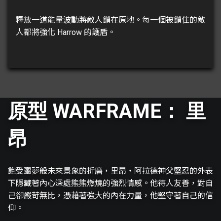
釋放一道能量波動將敵人鎖在原地。每一個被鎖住的敵
人都將強化 Harrow 的護盾。
原型 WARFRAME： 里
昂
飽受噩夢般未來景象的折磨，里昂・阿拉德神父堅忍的外表
下隱藏著內心深處熊熊燃燒的強烈情感。他待人友善，對自
己卻嚴苛無比，憑藉著強大的內在力量，他堅守著自己的信
仰。