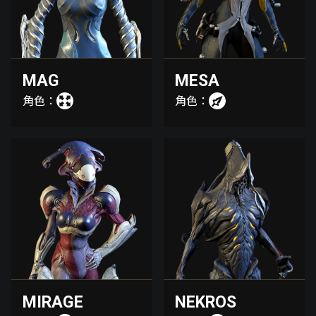
MAG
MESA
角色：
角色：
MIRAGE
NEKROS