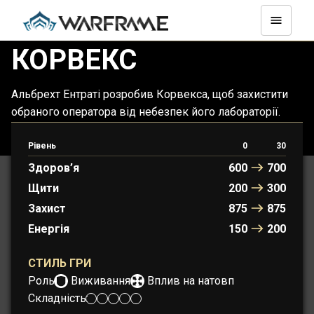
КОРВЕКС
Альбрехт Ентраті розробив Корвекса, щоб захистити
обраного оператора від небезпек його лабораторії.
Ядро тигля надає Корвексу потужну живучість
завдяки керуванню натовпом.
Рівень
0
30
Здоров’я
600
700
Щити
200
300
Захист
875
875
Енергія
150
200
СТИЛЬ ГРИ
Роль:
Виживання
Вплив на натовп
Складність: