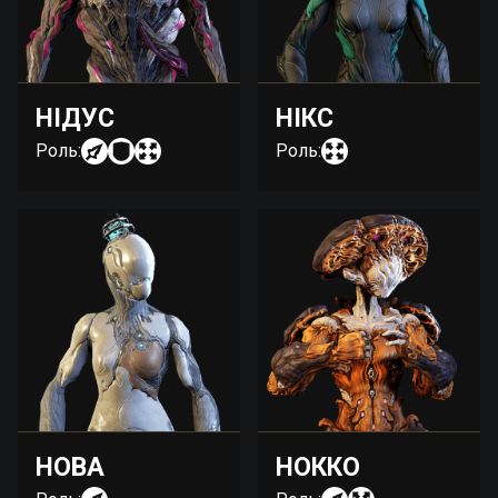
НІДУС
НІКС
Роль:
Роль:
НОВА
НОККО