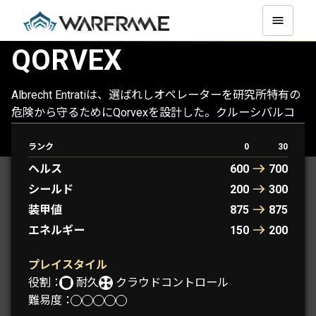
QORVEX
Albrecht Entratiは、選ばれしオペレーターを研究所特有の
危険から守るためにQorvexを設計した。クルーシバルコ
アによるクラウドコントロール能力は、Qorvexの生存性
を高める。
ランク
0
30
ヘルス
600
700
シールド
200
300
装甲値
875
875
エネルギー
150
200
プレイスタイル
役割：
耐久
クラウドコントロール
難易度：