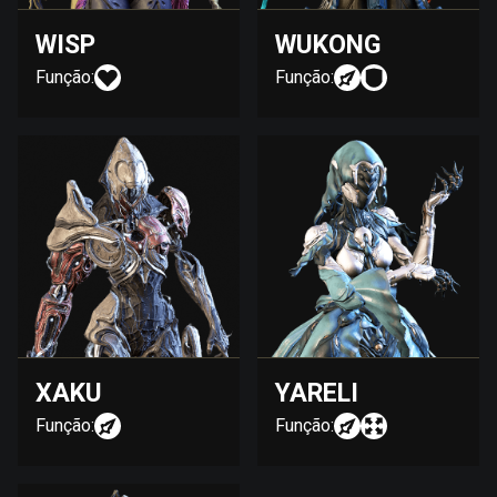
WISP
WUKONG
Função:
Função:
XAKU
YARELI
Função:
Função: