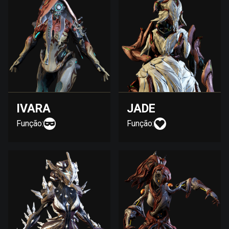
IVARA
JADE
Função:
Função: