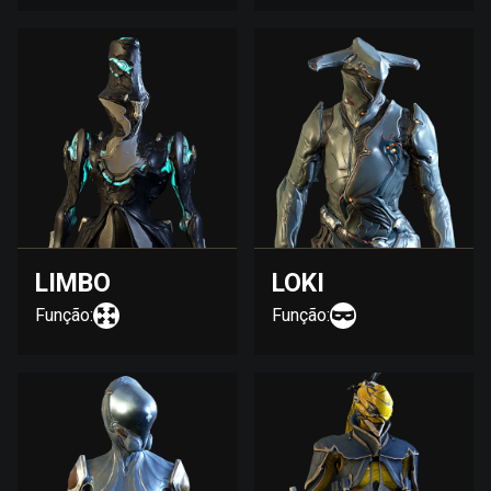
LIMBO
LOKI
Função:
Função: