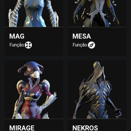
MAG
MESA
Função:
Função:
MIRAGE
NEKROS