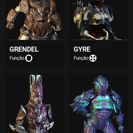
GRENDEL
GYRE
Função:
Função: