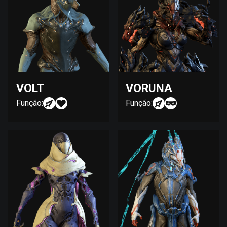
VOLT
VORUNA
Função:
Função: