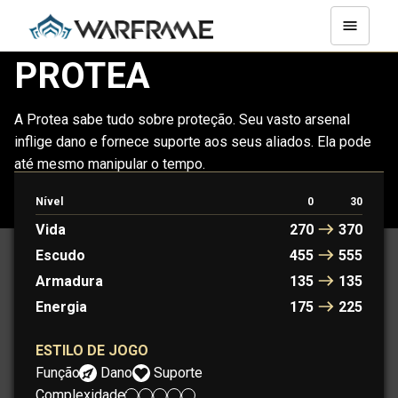
PROTEA
A Protea sabe tudo sobre proteção. Seu vasto arsenal
inflige dano e fornece suporte aos seus aliados. Ela pode
até mesmo manipular o tempo.
Nível
0
30
PROTEA
PROTEA PRIME
Vida
270
370
Escudo
455
555
Armadura
135
135
Energia
175
225
ESTILO DE JOGO
Função:
Dano
Suporte
Complexidade: