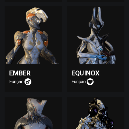
EMBER
EQUINOX
Função:
Função: