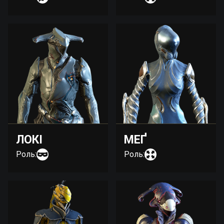
ЛОКІ
МЕҐ
Роль:
Роль: