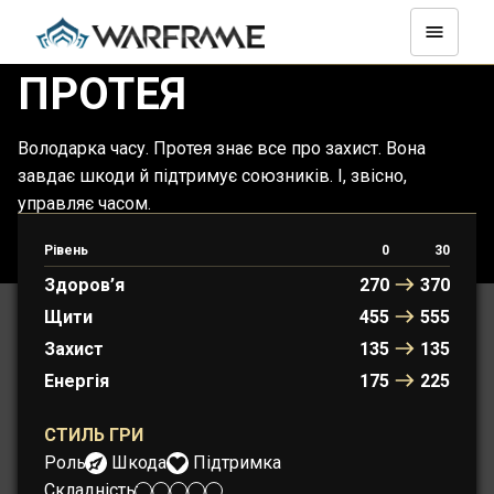
ПРОТЕЯ
Володарка часу. Протея знає все про захист. Вона
завдає шкоди й підтримує союзників. І, звісно,
управляє часом.
Рівень
0
30
ПРОТЕЯ
ПРОТЕЯ-ПРАЙМ
Здоров’я
270
370
Щити
455
555
Захист
135
135
Енергія
175
225
СТИЛЬ ГРИ
Роль:
Шкода
Підтримка
Складність: