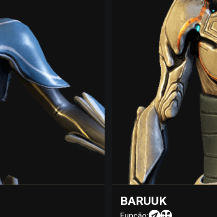
BARUUK
Função: