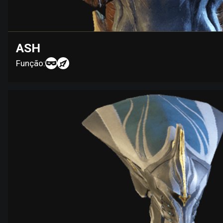
ASH
Função: