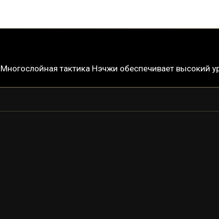
огослойная тактика Нэчжи обеспечивает высокий уро
НЭЧЖА
НЭЧЖА ПРАЙМ