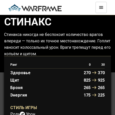
СТИНАКС
Стинакса никогда не беспокоит количество врагов
впереди — только их точное местонахождение. Гоплит
наносит колоссальный урон. Враги трепещут перед его
копьём и щитом.
Ранг
0
30
СТИНАКС
СТИНАКС ПРАЙМ
Здоровье
270
370
Щит
825
925
Броня
265
265
Энергия
175
225
СТИЛЬ ИГРЫ
Роль:
Урон