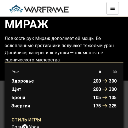
МИРАЖ
Ловкость рук Мираж дополняет её мощь. Её
ослеплённые противники получают тяжёлый урон.
Двойники, лазеры и ловушки — элементы её
сценического мастерства.
Ранг
0
30
МИРАЖ
МИРАЖ ПРАЙМ
Здоровье
200
300
Щит
200
300
Броня
105
105
Энергия
175
225
СТИЛЬ ИГРЫ
Роль:
Урон