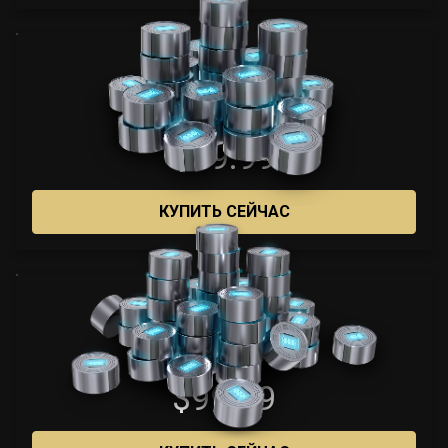
1025
$49.99
КУПИТЬ СЕЙЧАС
2200
$99.99