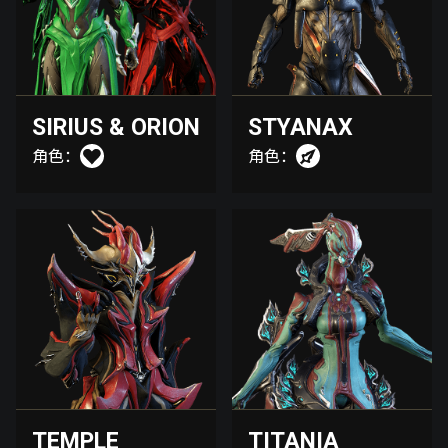
SIRIUS & ORION
STYANAX
角色：
角色：
TEMPLE
TITANIA