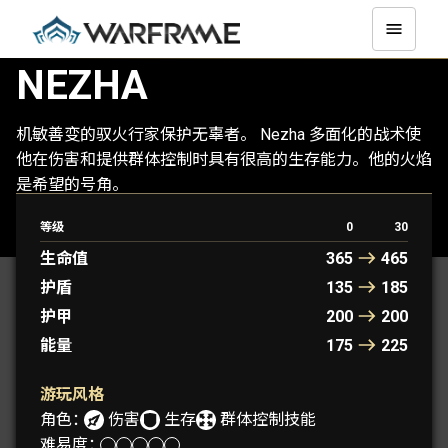
NEZHA
机敏善变的驭火行家保护无辜者。 Nezha 多面化的战术使
他在伤害和提供群体控制时具有很高的生存能力。他的火焰
是希望的号角。
等级
0
30
NEZHA
NEZHA PRIME
生命值
365
465
护盾
135
185
护甲
200
200
能量
175
225
游玩风格
角色：
伤害
生存
群体控制技能
难易度：