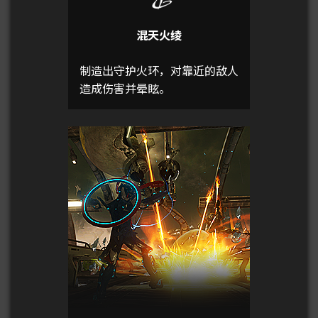
混天火绫
制造出守护火环，对靠近的敌人
造成伤害并晕眩。