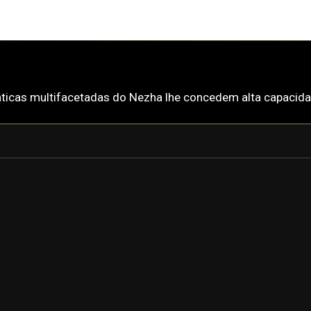
áticas multifacetadas do Nezha lhe concedem alta capacida
NEZHA
NEZHA PRIME
o