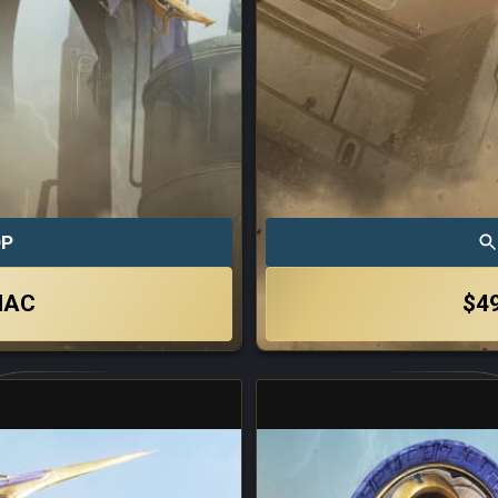
ОР
ЧАС
$4