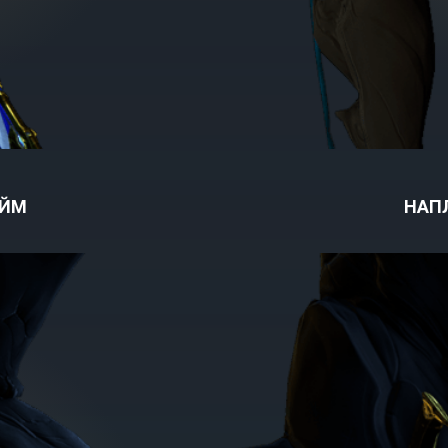
АЙМ
НАП