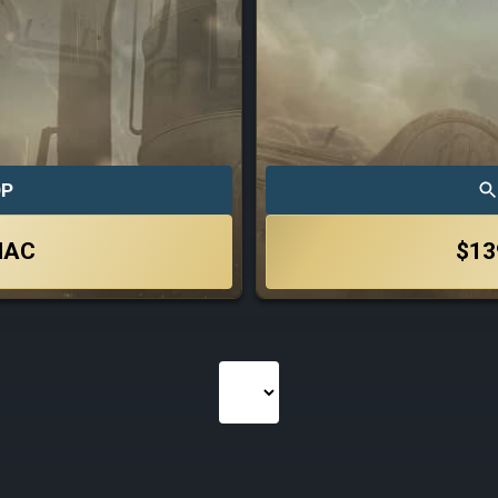
ОР
ЧАС
$13