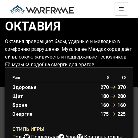
ОКТАВИЯ
Октавия превращает басы, ударные и мелодию в
симфонию разрушения. Музыка её Мендаккорда даёт
ей высокую живучесть и поддерживает союзников.
Её музыка подобна смерти для врагов.
Ранг
0
30
ОКТАВИЯ
ОКТАВИЯ ПРАЙМ
Здоровье
270
370
Щит
180
280
Броня
160
160
Энергия
175
225
СТИЛЬ ИГРЫ
Роль:
Поддержка
Урон
Контроль толпы