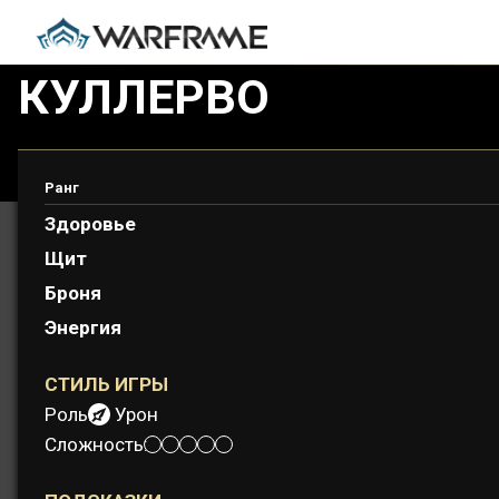
КУЛЛЕРВО
Куллерво отвечает за свои грехи и грехи других. Ег
мести.
Ранг
Здоровье
Щит
Броня
Энергия
СТИЛЬ ИГРЫ
Роль:
Урон
Сложность: