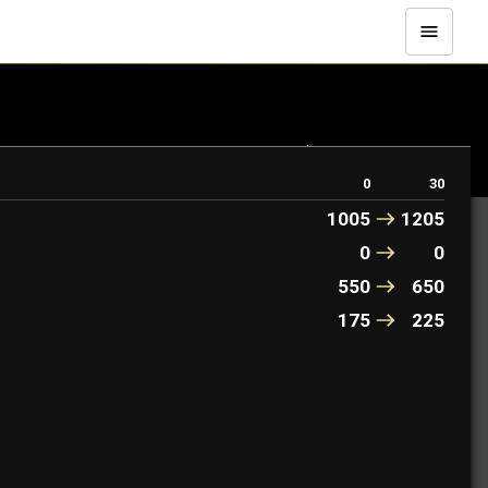
рон. Воспользуйтесь его силой, чтобы утолить жажду
0
30
1005
1205
0
0
550
650
175
225