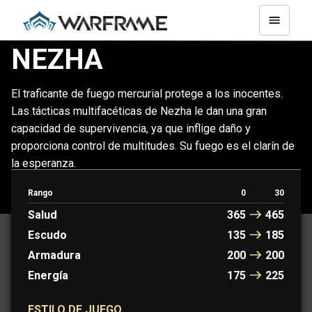
NEZHA
El traficante de fuego mercurial protege a los inocentes.
Las tácticas multifacéticas de Nezha le dan una gran
capacidad de supervivencia, ya que inflige daño y
proporciona control de multitudes. Su fuego es el clarín de
la esperanza.
Rango
0
30
NEZHA
NEZHA PRIME
Salud
365
465
Escudo
135
185
Armadura
200
200
Energía
175
225
ESTILO DE JUEGO