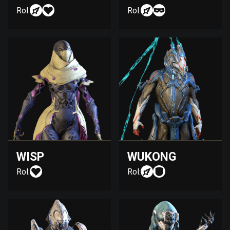
Rol:
Rol:
WISP
WUKONG
Rol:
Rol: