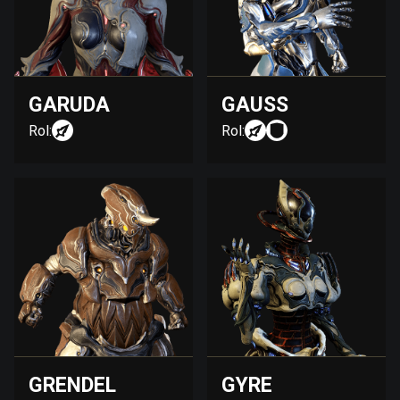
GARUDA
GAUSS
Rol:
Rol:
GRENDEL
GYRE