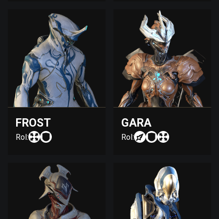
FROST
GARA
Rol:
Rol: